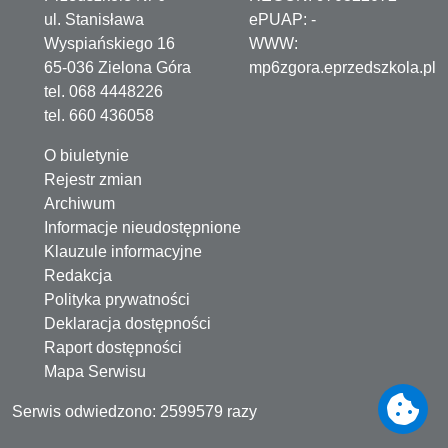
ul. Stanisława
ePUAP:
-
Wyspiańskiego 16
WWW:
65-036 Zielona Góra
mp6zgora.eprzedszkola.pl
tel. 068 4448226
tel. 660 436058
O biuletynie
Rejestr zmian
Archiwum
Informacje nieudostępnione
Klauzule informacyjne
Redakcja
Polityka prywatności
Deklaracja dostępności
Raport dostępności
Mapa Serwisu
Serwis odwiedzono: 2599579 razy