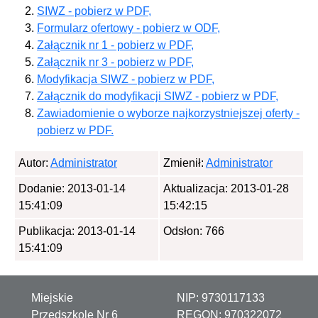
SIWZ - pobierz w PDF,
Formularz ofertowy - pobierz w ODF,
Załącznik nr 1 - pobierz w PDF,
Załącznik nr 3 - pobierz w PDF,
Modyfikacja SIWZ - pobierz w PDF,
Załącznik do modyfikacji SIWZ - pobierz w PDF,
Zawiadomienie o wyborze najkorzystniejszej oferty -
e
pobierz w PDF.
Autor:
Administrator
Zmienił:
Administrator
Dodanie: 2013-01-14
Aktualizacja: 2013-01-28
15:41:09
15:42:15
Publikacja: 2013-01-14
Odsłon: 766
15:41:09
Miejskie
NIP:
9730117133
Przedszkole Nr 6
REGON:
970322072