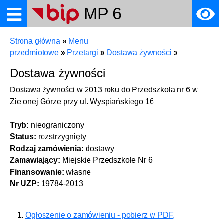
MP 6
Strona główna
»
Menu
towe
przedmiotowe
»
Przetargi
»
Dostawa żywności
»
Dostawa żywności
Dostawa żywności w 2013 roku do Przedszkola nr 6 w
Zielonej Górze przy ul. Wyspiańskiego 16
ia
Tryb:
nieograniczony
Status:
rozstrzygnięty
Rodzaj zamówienia:
dostawy
Zamawiający:
Miejskie Przedszkole Nr 6
Finansowanie:
własne
Nr UZP:
19784-2013
otowe
Ogłoszenie o zamówieniu - pobierz w PDF,